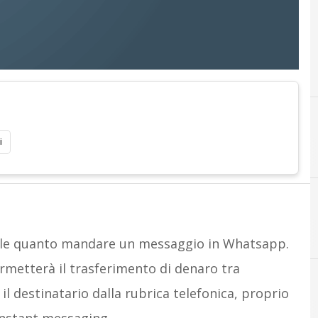
i
E
Easypay
cile quanto mandare un messaggio in Whatsapp.
ermetterà il trasferimento di denaro tra
 destinatario dalla rubrica telefonica, proprio
B
Banche