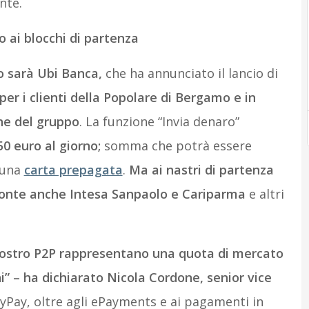
nte.
 ai blocchi di partenza
io sarà Ubi Banca,
che ha annunciato il lancio di
per i clienti della Popolare di Bergamo e in
he del gruppo
. La funzione “Invia denaro”
50 euro al giorno;
somma che potrà essere
 una
carta prepagata
.
Ma ai nastri di partenza
 pronte anche Intesa Sanpaolo e Cariparma
e altri
nostro P2P rappresentano una quota di mercato
ani” – ha dichiarato Nicola Cordone, senior vice
yPay, oltre agli ePayments e ai pagamenti in