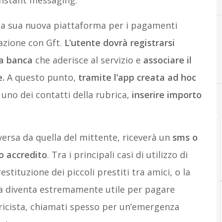
instant messaging.
lla sua nuova piattaforma per i pagamenti
razione con Gft.
L’utente dovrà registrarsi
la banca
che aderisce al servizio e
associare il
e.
A questo punto,
tramite l’app creata ad hoc
 uno dei contatti della rubrica,
inserire importo
iversa da quella del mittente, riceverà un
sms o
o accredito
. Tra i principali casi di utilizzo di
stituzione dei piccoli prestiti tra amici, o la
 ma diventa estremamente utile per pagare
ttricista, chiamati spesso per un’emergenza