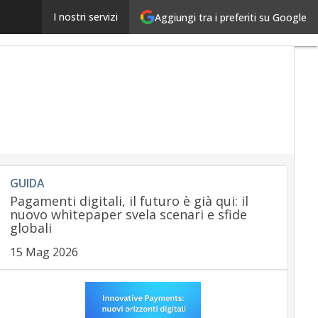
Inviare denaro? Più facile che scrivere un messaggi
I nostri servizi
Aggiungi tra i preferiti su Google
GUIDA
Pagamenti digitali, il futuro è già qui: il
nuovo whitepaper svela scenari e sfide
globali
15 Mag 2026