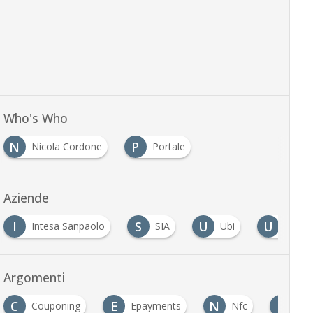
Who's Who
N
P
Nicola Cordone
Portale
Aziende
I
S
U
U
Intesa Sanpaolo
SIA
Ubi
Ubi P
Argomenti
C
E
N
P
Couponing
Epayments
Nfc
P2