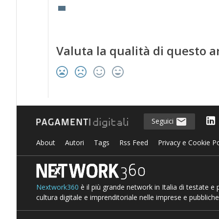
Valuta la qualità di questo a
Seguici
About
Autori
Tags
Rss Feed
Privacy e Cookie Po
Nextwork360
è il più grande network in Italia di testate e
cultura digitale e imprenditoriale nelle imprese e pubbliche