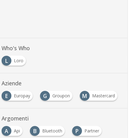
Who's Who
L
Loro
Aziende
E
G
M
P
Europay
Groupon
Mastercard
Argomenti
A
B
P
Api
Bluetooth
Partner