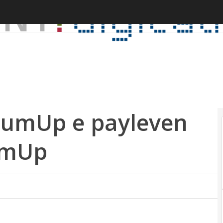
 SumUp e payleven
umUp