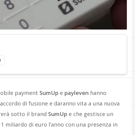
i
 mobile payment
SumUp
e
payleven
hanno
E
Emv
accordo di fusione e daranno vita a una nuova
rerà sotto il brand
SumUp
e che gestisce un
i 1 miliardo di euro l’anno con una presenza in