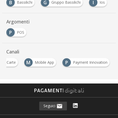
B
G
I
Bassilichi
Gruppo Bassilichi
Ios
Argomenti
P
POS
Canali
C
M
P
Carte
Mobile App
Payment Innovation
…
Seguici