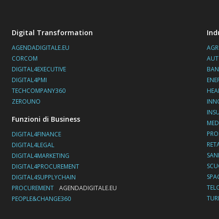
Digital Transformation
Ind
AGENDADIGITALE.EU
AGR
CORCOM
AUT
DIGITAL4EXECUTIVE
BAN
DIGITAL4PMI
ENE
TECHCOMPANY360
HEA
ZEROUNO
INN
INS
Funzioni di Business
MED
PRO
DIGITAL4FINANCE
RET
DIGITAL4LEGAL
SAN
DIGITAL4MARKETING
SC
DIGITAL4PROCUREMENT
SPA
DIGITAL4SUPPLYCHAIN
TEL
PROCUREMENT
AGENDADIGITALE.EU
TUR
PEOPLE&CHANGE360