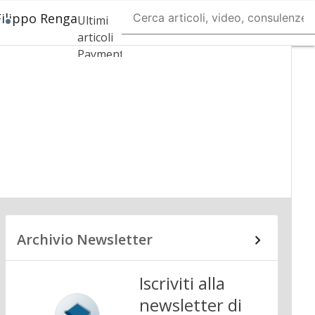
Filippo Renga
Ultimi
articoli
Payment
regulation
Payment
Innovation
Payment
Services
Ecommerce
Carte
Mobile
App
Archivio Newsletter
Iscriviti alla
newsletter di