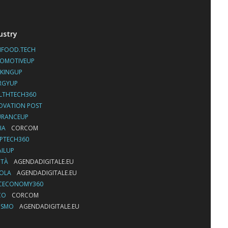
ustry
IFOOD.TECH
OMOTIVEUP
KINGUP
RGYUP
LTHTECH360
OVATION POST
URANCEUP
IA
CORCOM
PTECH360
AILUP
ITÀ
AGENDADIGITALE.EU
UOLA
AGENDADIGITALE.EU
CECONOMY360
CO
CORCOM
ISMO
AGENDADIGITALE.EU