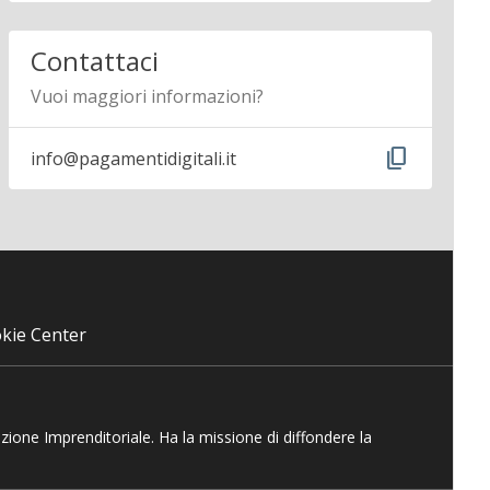
Contattaci
Vuoi maggiori informazioni?
content_copy
info@pagamentidigitali.it
kie Center
azione Imprenditoriale. Ha la missione di diffondere la