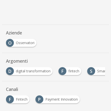
Aziende
O
Osservatori
Argomenti
F
S
S
fintech
Smart Payment
startup
Canali
F
P
Fintech
Payment Innovation