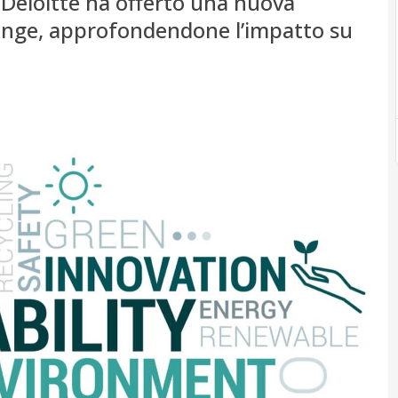
 Deloitte ha offerto una nuova
hange, approfondendone l’impatto su