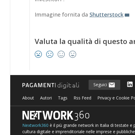
Immagine fornita da
Shutterstock
Valuta la qualità di questo a
Seguici
About
Autori
Tags
Rss Feed
Privacy e Cookie Po
Nextwork360
è il più grande network in Italia di testate e
cultura digitale e imprenditoriale nelle imprese e pubbliche