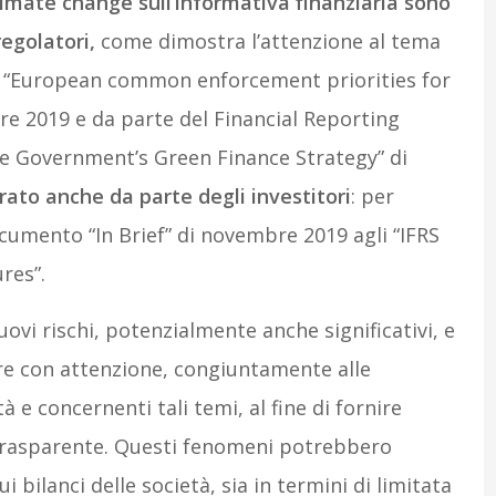
climate change sull’informativa finanziaria sono
regolatori,
come dimostra l’attenzione al tema
 “European common enforcement priorities for
bre 2019 e da parte del Financial Reporting
he Government’s Green Finance Strategy” di
rato anche da parte degli investitori
: per
ocumento “In Brief” di novembre 2019 agli “IFRS
res”.
ovi rischi, potenzialmente anche significativi, e
re con attenzione, congiuntamente alle
à e concernenti tali temi, al fine di fornire
 trasparente. Questi fenomeni potrebbero
i bilanci delle società, sia in termini di limitata