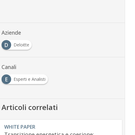
Aziende
D
Deloitte
Canali
E
Esperti e Analisti
Articoli correlati
WHITE PAPER
Transizione energetica e coesione: