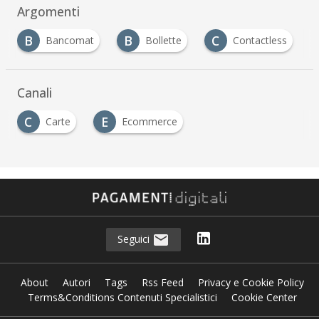
Argomenti
B
C
M
omat
Bollette
Contactless
Moneta Elet
Canali
C
E
Carte
Ecommerce
Seguici
About
Autori
Tags
Rss Feed
Privacy e Cookie Policy
Terms&Conditions Contenuti Specialistici
Cookie Center