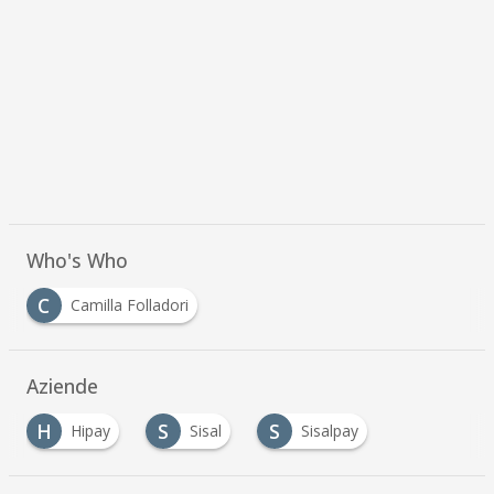
Who's Who
C
Camilla Folladori
Aziende
H
S
S
Hipay
Sisal
Sisalpay