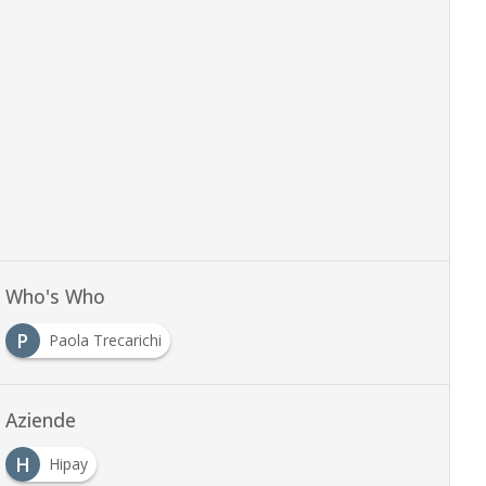
Who's Who
P
Paola Trecarichi
Aziende
H
Hipay