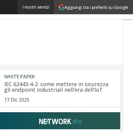
HiPay: gli utenti chiedono un processo di pagamento
I nostri servizi
Aggiungi tra i preferiti su Google
WHITE PAPER
IEC 62443-4-2: come mettere in sicurezza
gli endpoint industriali nell’era dell’IoT
17 Dic 2025