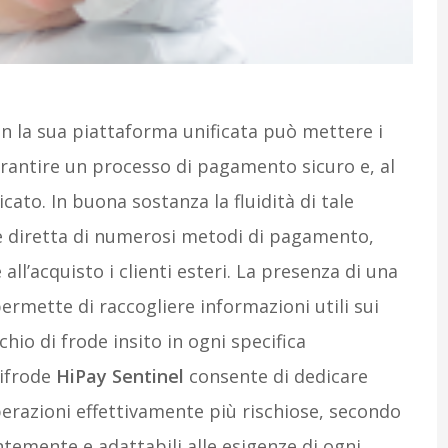
on la sua piattaforma unificata può mettere i
arantire un processo di pagamento sicuro e, al
to. In buona sostanza la fluidità di tale
ne diretta di numerosi metodi di pagamento,
ll’acquisto i clienti esteri. La presenza di una
ermette di raccogliere informazioni utili sui
schio di frode insito in ogni specifica
tifrode
HiPay Sentinel
consente di dedicare
perazioni effettivamente più rischiose, secondo
ntemente e adattabili alle esigenze di ogni