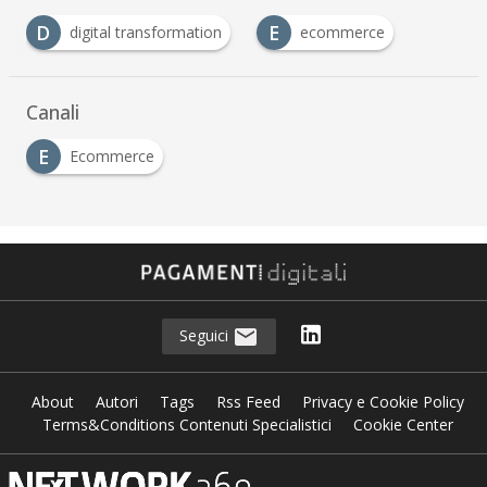
D
E
digital transformation
ecommerce
Canali
E
Ecommerce
Seguici
About
Autori
Tags
Rss Feed
Privacy e Cookie Policy
Terms&Conditions Contenuti Specialistici
Cookie Center