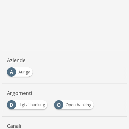
Aziende
A
Auriga
Argomenti
D
O
digital banking
Open banking
Canali