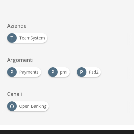
Aziende
T
TeamSystem
Argomenti
P
P
P
Payments
pmi
Psd2
Canali
O
Open Banking