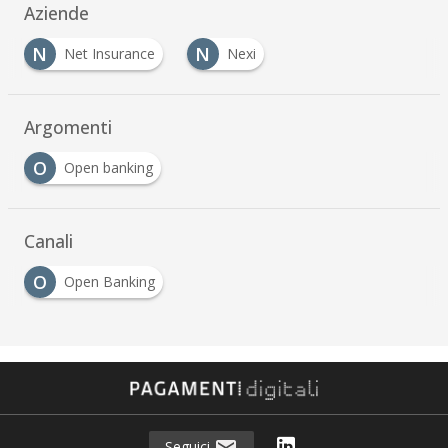
Aziende
N
N
Net Insurance
Nexi
Argomenti
O
Open banking
Canali
O
Open Banking
Seguici