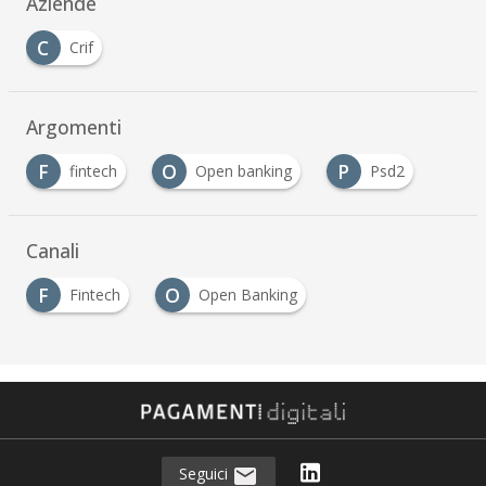
Aziende
C
Crif
Argomenti
F
O
P
fintech
Open banking
Psd2
Canali
F
O
Fintech
Open Banking
Seguici