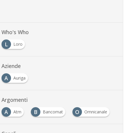
Who's Who
L
Loro
Aziende
A
Auriga
Argomenti
A
B
O
Atm
Bancomat
Omnicanale