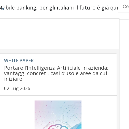
Mobile banking, per gli italiani il futuro è già qui
Ultimi
articol
Paym
regul
Paym
Innov
Paym
Servi
Ecom
WHITE PAPER
Carte
Portare l’Intelligenza Artificiale in azienda:
Mobil
vantaggi concreti, casi d’uso e aree da cui
App
iniziare
02 Lug 2026