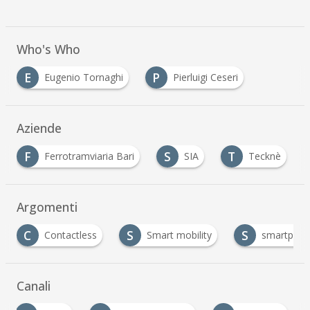
Who's Who
E
P
Eugenio Tornaghi
Pierluigi Ceseri
Aziende
F
S
T
Ferrotramviaria Bari
SIA
Tecknè
Argomenti
C
S
S
Contactless
Smart mobility
smartpho
Canali