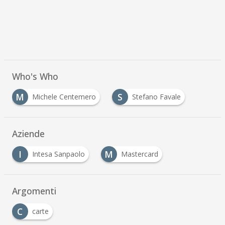
Who's Who
M
S
Michele Centemero
Stefano Favale
Aziende
I
M
Intesa Sanpaolo
Mastercard
Argomenti
C
carte