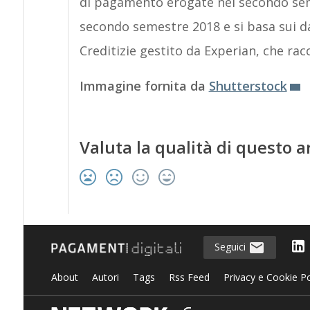
di pagamento erogate nel secondo seme
secondo semestre 2018 e si basa sui da
Creditizie gestito da Experian, che racco
Immagine fornita da
Shutterstock
Valuta la qualità di questo a
Seguici
About
Autori
Tags
Rss Feed
Privacy e Cookie Po