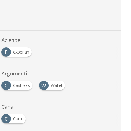
Aziende
E
experian
Argomenti
C
W
Cashless
Wallet
Canali
C
Carte