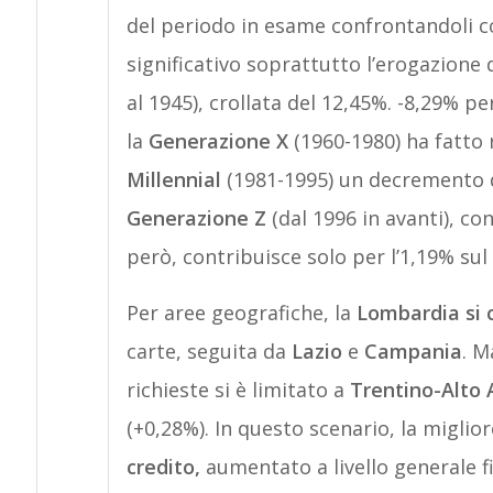
del periodo in esame confrontandoli con
significativo soprattutto l’erogazione 
al 1945), crollata del 12,45%. -8,29% pe
la
Generazione X
(1960-1980) ha fatto r
Millennial
(1981-1995) un decremento de
Generazione Z
(dal 1996 in avanti), co
però, contribuisce solo per l’1,19% sul 
Per aree geografiche, la
Lombardia si 
carte, seguita da
Lazio
e
Campania
. M
richieste si è limitato a
Trentino-Alto 
(+0,28%). In questo scenario, la miglior
credito,
aumentato a livello generale f