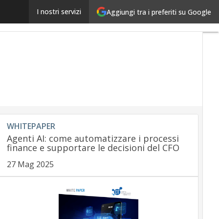
Ancora in calo in Italia l’erogazione di carte
I nostri servizi
Aggiungi tra i preferiti su Google
Ultimi
articoli
Payment
regulation
Payment
Innovation
Payment
Services
Ecommerce
Carte
Mobile
WHITEPAPER
App
Agenti AI: come automatizzare i processi
finance e supportare le decisioni del CFO
27 Mag 2025