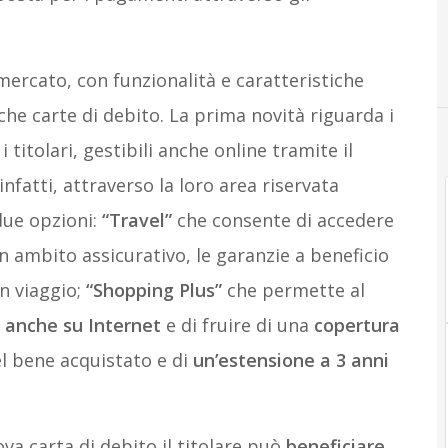
ercato, con funzionalità e caratteristiche
iche carte di debito. La prima novità riguarda i
i titolari, gestibili anche online tramite il
 infatti, attraverso la loro area riservata
due opzioni:
“Travel”
che consente di accedere
in ambito assicurativo, le garanzie a beneficio
in viaggio;
“Shopping Plus”
che permette al
i anche su Internet
e di fruire di una
copertura
l bene acquistato e di
un’estensione a 3 anni
ova carta di debito il titolare può
beneficiare