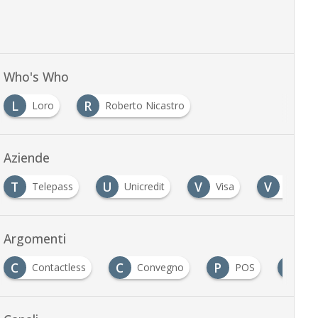
Who's Who
L
R
Loro
Roberto Nicastro
Aziende
T
U
V
V
Telepass
Unicredit
Visa
Visa E
Argomenti
C
C
P
W
Contactless
Convegno
POS
Wa