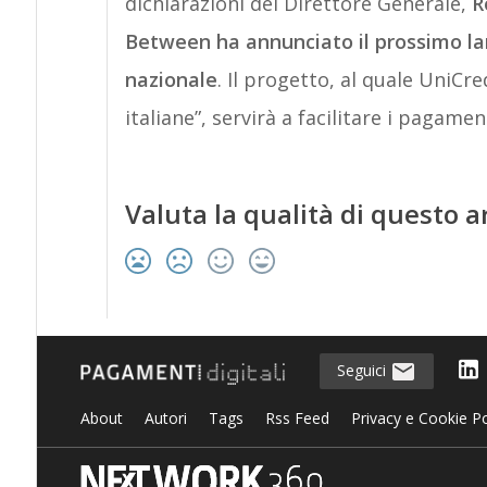
dichiarazioni del Direttore Generale,
R
Between ha annunciato il prossimo la
nazionale
. Il progetto, al quale UniCr
italiane”, servirà a facilitare i pagame
Valuta la qualità di questo a
Seguici
About
Autori
Tags
Rss Feed
Privacy e Cookie Po