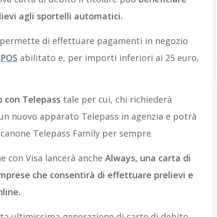
ievi agli sportelli automatici.
 permette di effettuare pagamenti in negozio
l
POS
abilitato e, per importi inferiori ai 25 euro,
o con Telepass
tale per cui, chi richiederà
à un nuovo apparato Telepass in agenzia e potrà
l canone Telepass Family per sempre.
ne con Visa lancerà anche
Always, una carta di
mprese che consentirà di effettuare prelievi e
line.
sta ultimissima generazione di carte di debito