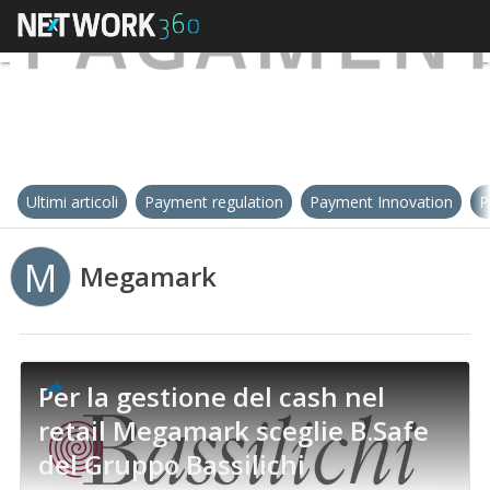
Ultimi articoli
Payment regulation
Payment Innovation
P
M
Megamark
Per la gestione del cash nel
retail Megamark sceglie B.Safe
del Gruppo Bassilichi