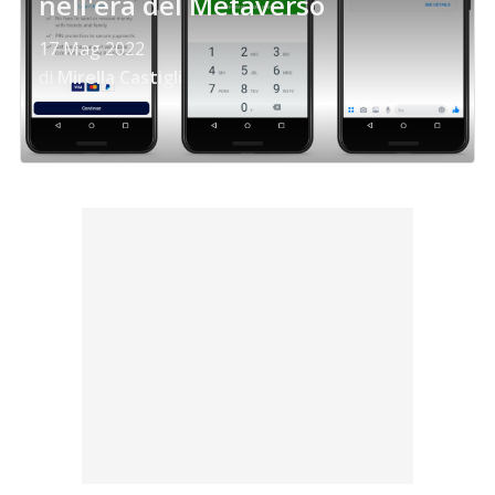
nell'era del Metaverso
17 Mag 2022
di
Mirella Castigli