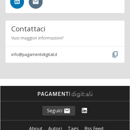
Contattaci
Vuoi maggiori informazioni?
content_copy
info@pagamentidigitali.it
Seguici
About
Autori
Tags
Rss Feed