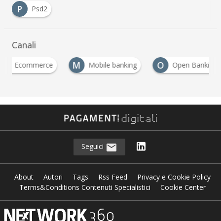
P
Psd2
Canali
M
O
P
Mobile banking
Open Banking
Psd2
Seguici
About
Autori
Tags
Rss Feed
Privacy e Cookie Policy
Terms&Conditions Contenuti Specialistici
Cookie Center