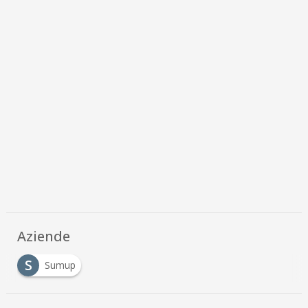
Aziende
S
Sumup