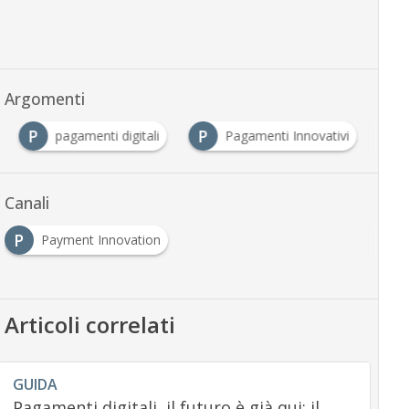
Argomenti
P
P
pagamenti digitali
Pagamenti Innovativi
Canali
P
Payment Innovation
Articoli correlati
GUIDA
Pagamenti digitali, il futuro è già qui: il