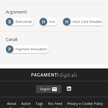
Argomenti
B
H
H
Bancomat
Hce
Host Card Emulation
Canali
P
Payment Innovation
Seguici
About
Autori
Tags
Rss Feed
Privacy e Cookie Policy