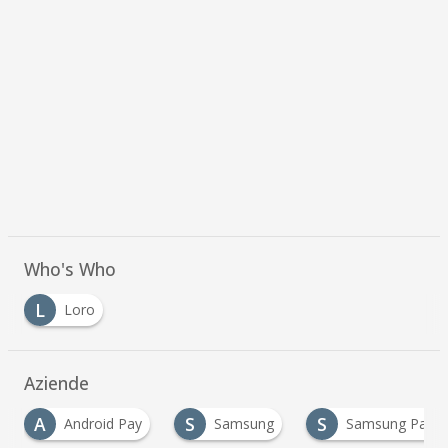
Who's Who
L
Loro
Aziende
A
S
S
Android Pay
Samsung
Samsung Pay