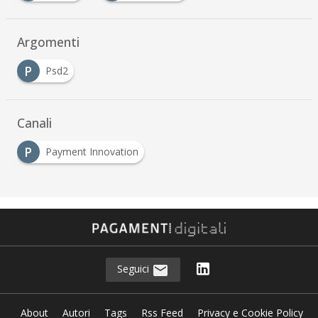
Argomenti
P
Psd2
Canali
P
Payment Innovation
Seguici
About
Autori
Tags
Rss Feed
Privacy e Cookie Policy