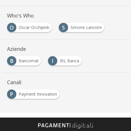
Who's Who
O
S
Oscar Occhipinti
Simone Lancioni
Aziende
B
I
Bancomat
IBL Banca
Canali
P
Payment Innovation