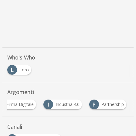
Who's Who
L
Loro
Argomenti
F
I
P
Firma Digitale
Industria 4.0
Partnership
Canali