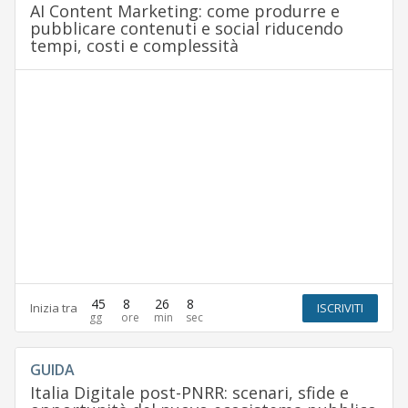
AI Content Marketing: come produrre e
pubblicare contenuti e social riducendo
tempi, costi e complessità
45
8
26
8
Inizia tra
ISCRIVITI
GUIDA
Italia Digitale post-PNRR: scenari, sfide e