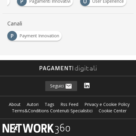
P
U
less
Pagamenti Innovativi
User Experience
Canali
P
Payment Innovation
Seguici
About
Autori
Tags
Rss Feed
Privacy e Cookie Policy
Terms&Conditions Contenuti Specialistici
Cookie Center