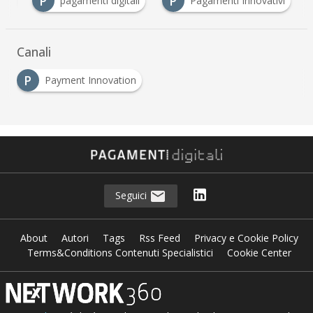
P
P
ent
pagamenti digitali
Pagamenti Innovativi
Canali
P
Payment Innovation
Seguici
About
Autori
Tags
Rss Feed
Privacy e Cookie Policy
Terms&Conditions Contenuti Specialistici
Cookie Center