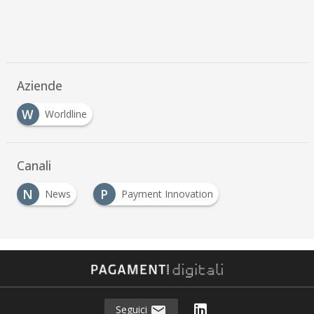
Aziende
W
Worldline
Canali
N
P
News
Payment Innovation
…
Seguici