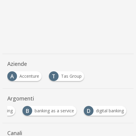
Aziende
A
T
Accenture
Tas Group
Argomenti
B
D
anking
banking as a service
digital banking
Canali