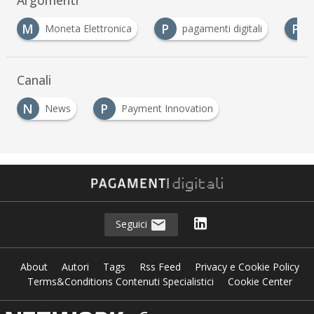
M
P
P
Moneta Elettronica
pagamenti digitali
Pa
Canali
N
P
News
Payment Innovation
…
Seguici
About
Autori
Tags
Rss Feed
Privacy e Cookie Policy
Terms&Conditions Contenuti Specialistici
Cookie Center