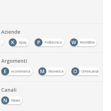
Aziende
K
P
W
e
Kpay
Politecnico
Worldline
Argomenti
E
M
O
ecommerce
Monetica
Omnicanale
Canali
N
News