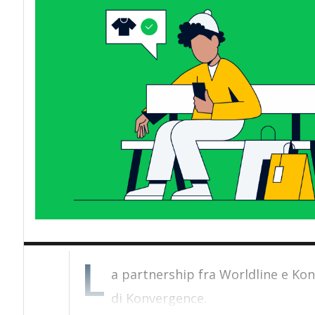
L
a partnership fra Worldline e Ko
di Konvergence.