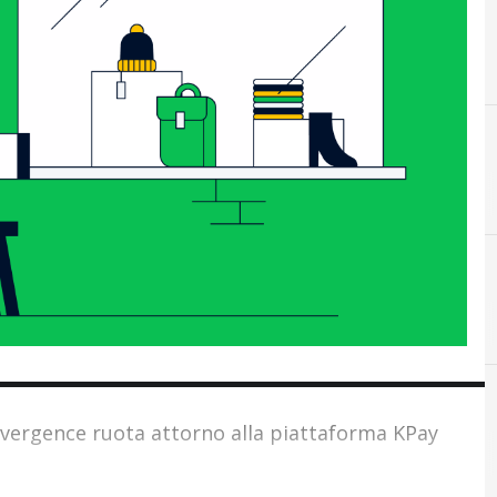
Konvergenc
B
Buoni Pasto
nvergence ruota attorno alla piattaforma KPay