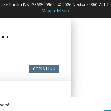
cale e Partita IVA 13868590962 - © 2026 Nextwork360. ALL
Mappa del sito
unti.
COPIA LINK
unti.
ivacy!