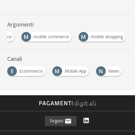
Argomenti
M
M
merce
mobile commerce
mobile shopping
…
Canali
E
M
N
Ecommerce
Mobile App
News
…
Seguici