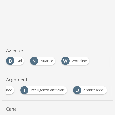
Aziende
B
N
W
Bnl
Nuance
Worldline
Argomenti
I
O
erience
intelligenza artificiale
omnichannel
Canali