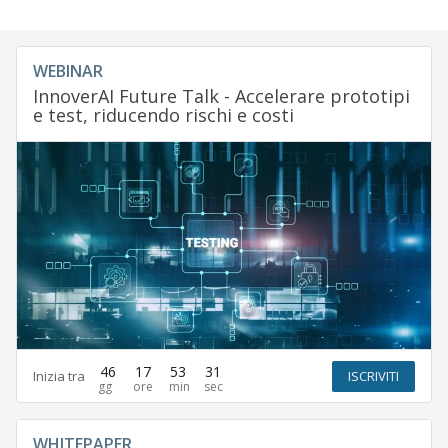
WEBINAR
InnoverAI Future Talk - Accelerare prototipi
e test, riducendo rischi e costi
46
17
53
30
Inizia tra
ISCRIVITI
WHITEPAPER