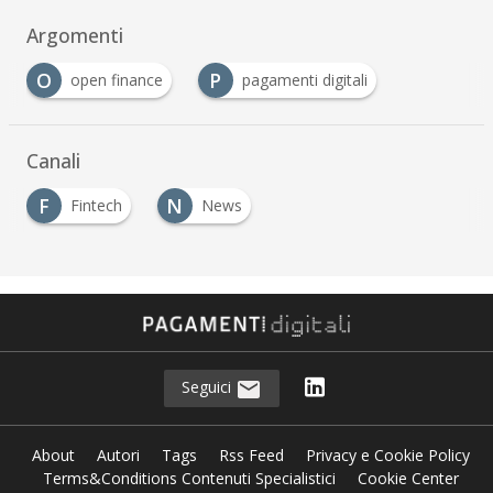
Argomenti
O
P
open finance
pagamenti digitali
Canali
F
N
Fintech
News
Seguici
About
Autori
Tags
Rss Feed
Privacy e Cookie Policy
Terms&Conditions Contenuti Specialistici
Cookie Center