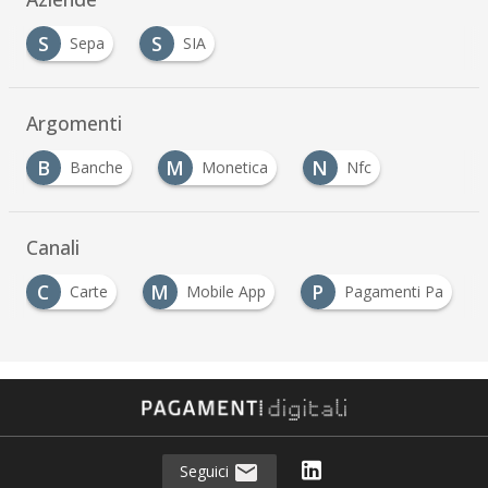
S
S
Sepa
SIA
…
Argomenti
B
M
N
Banche
Monetica
Nfc
…
Canali
C
M
P
Carte
Mobile App
Pagamenti Pa
…
Seguici