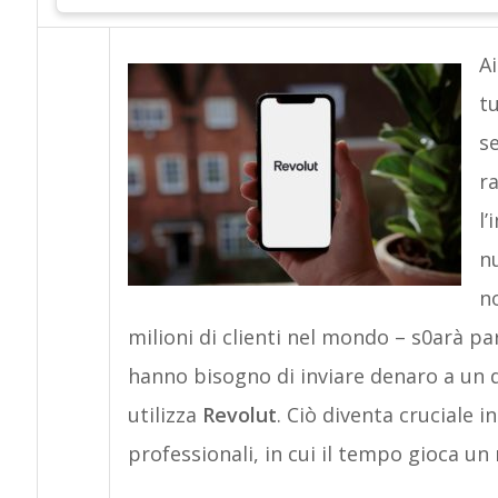
Ai
t
se
r
l
n
no
milioni di clienti nel mondo – s0arà pa
hanno bisogno di inviare denaro a un de
utilizza
Revolut
. Ciò diventa cruciale i
professionali, in cui il tempo gioca un