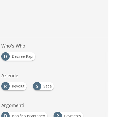
Who's Who
D
Deziree Rapi
Aziende
R
S
Revolut
Sepa
Argomenti
B
P
Bonifico Istantaneo
Payments