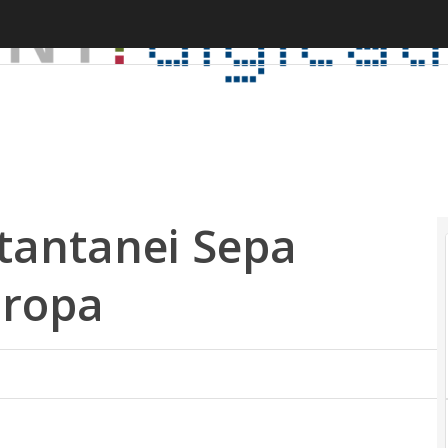
istantanei Sepa
uropa