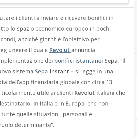
utare i clienti a inviare e ricevere bonifici in
utto lo spazio economico europeo in pochi
D
Digital bankin
condi, anziché giorni: è l’obiettivo per
aggiungere il quale
Revolut
annuncia
’implementazione dei
bonifici istantanei
Sepa
. “Il
uovo sistema
Sepa
Instant
– si legge in una
ta dell’app finanziaria globale con circa 13
rticolarmente utile ai clienti
Revolut
italiani che
stinatario, in Italia e in Europa, che non
n tutte quelle situazioni, personali e
 ruolo determinante”.