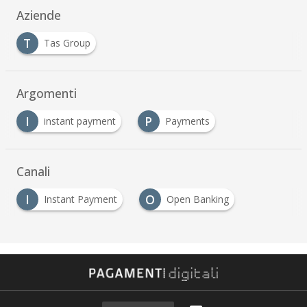
Aziende
T
Tas Group
Argomenti
I
P
instant payment
Payments
Canali
I
O
Instant Payment
Open Banking