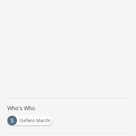
Who's Who
S
Stefano Macchi