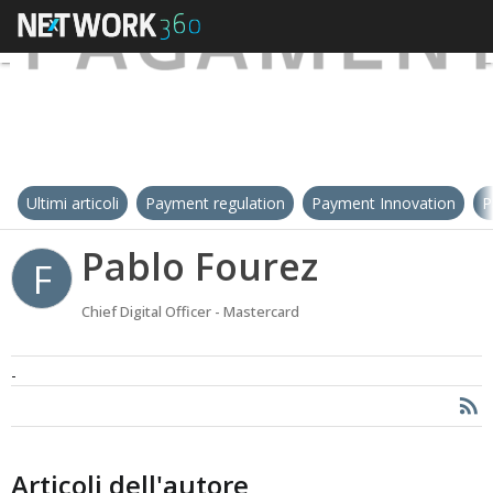
Ultimi articoli
Payment regulation
Payment Innovation
P
Pablo Fourez
F
Chief Digital Officer - Mastercard
-
Articoli dell'autore