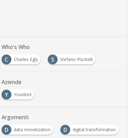
Who's Who
C
S
Charles Egly
Stefano Piscitelli
Aziende
Y
Younited
Argomenti
D
D
F
data monetization
digital transformation