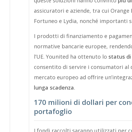
queste soluzioni hanno convinto
più d
assicuratori e aziende, tra cui Orange
Fortuneo e Lydia, nonché importanti s
I prodotti di finanziamento e pagamen
normative bancarie europee, rendendol
l’UE.
Younited
ha ottenuto lo
status di
consentito di servire i consumatori al 
mercato europeo ad offrire un’integra
lunga scadenza
.
170 milioni di dollari per co
portafoglio
I fondi raccolti saranno utilizzati per
c