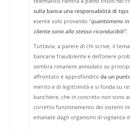
telematico rientra a pieno titolo nel 
sulla banca una responsabilità di tip
esente solo provando “
quantomeno in v
cliente sono allo stesso riconducibili”.
Tuttavia, a parere di chi scrive, il tem
bancarie fraudolente e dell’onere prob
sembra rimanere annodato su principi f
affrontato e approfondito
da un punto
merito e di legittimità e si fonda su r
banchiere, che in concreto non sono anal
corretto funzionamento dei sistemi in
emanate dagli organismi di vigilanza i