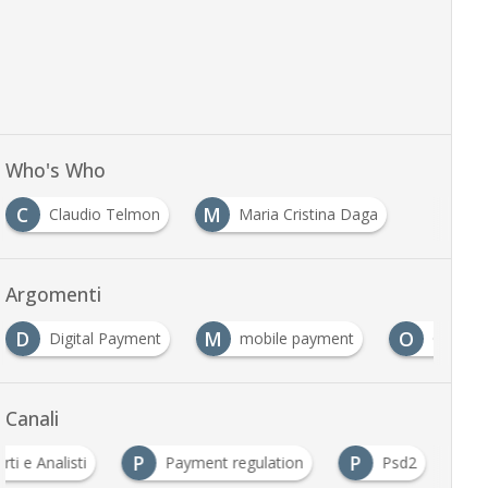
Who's Who
C
M
Claudio Telmon
Maria Cristina Daga
Argomenti
D
M
O
Digital Payment
mobile payment
Open b
Canali
P
P
rti e Analisti
Payment regulation
Psd2