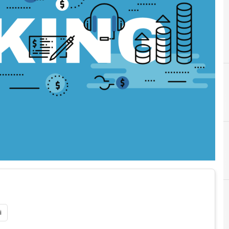
D
digital banking
i
E
Espe