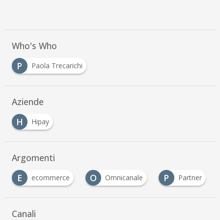
Who's Who
P
Paola Trecarichi
Aziende
H
Hipay
Argomenti
E
O
P
ecommerce
Omnicanale
Partner
Canali