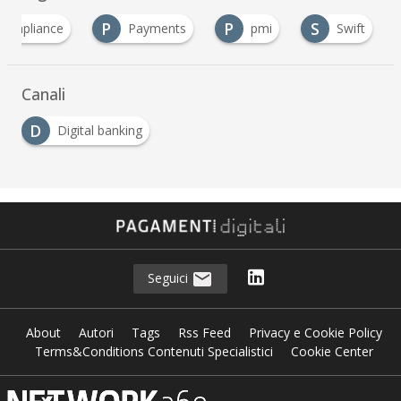
P
P
S
compliance
Payments
pmi
Swift
Canali
D
Digital banking
Seguici
About
Autori
Tags
Rss Feed
Privacy e Cookie Policy
Terms&Conditions Contenuti Specialistici
Cookie Center