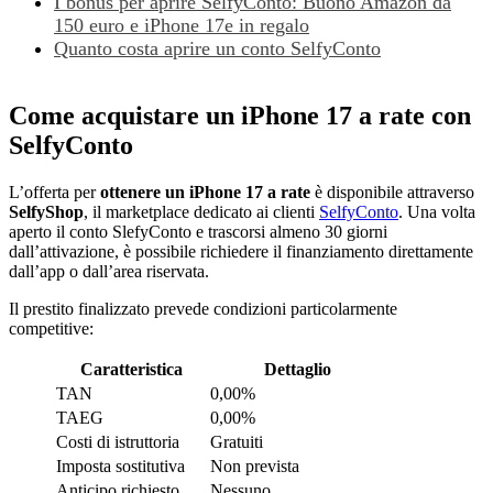
I bonus per aprire SelfyConto: Buono Amazon da
150 euro e iPhone 17e in regalo
Quanto costa aprire un conto SelfyConto
Come acquistare un iPhone 17 a rate con
SelfyConto
L’offerta per
ottenere un iPhone 17 a rate
è disponibile attraverso
SelfyShop
, il marketplace dedicato ai clienti
SelfyConto
. Una volta
aperto il conto SlefyConto e trascorsi almeno 30 giorni
dall’attivazione, è possibile richiedere il finanziamento direttamente
dall’app o dall’area riservata.
Il prestito finalizzato prevede condizioni particolarmente
competitive:
Caratteristica
Dettaglio
TAN
0,00%
TAEG
0,00%
Costi di istruttoria
Gratuiti
Imposta sostitutiva
Non prevista
Anticipo richiesto
Nessuno