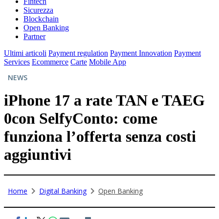
Fintech
Sicurezza
Blockchain
Open Banking
Partner
Ultimi articoli
Payment regulation
Payment Innovation
Payment
Services
Ecommerce
Carte
Mobile App
NEWS
iPhone 17 a rate TAN e TAEG
0con SelfyConto: come
funziona l’offerta senza costi
aggiuntivi
Home
Digital Banking
Open Banking