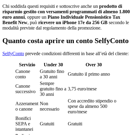
Chi soddisfa questi requisiti e sottoscrive anche un
prodotto di
risparmio gestito con versamenti programmati di almeno 1.800
euro annui
, oppure un
Piano Individuale Pensionistico Tax
Benefit New
, può
ricevere un iPhone 17e da 256 GB
secondo le
modalità previste dal regolamento della promozione.
Quanto costa aprire un conto SelfyConto
SelfyConto
prevede condizioni differenti in base all’età del cliente:
Servizio
Under 30
Over 30
Canone
Gratuito fino
Gratuito il primo anno
conto
a 30 anni
Sempre
Canone
gratuito fino a
3,75 euro/mese
successivo
30 anni
Con accredito stipendio o
Azzerament
Non
spese da almeno 500
o canone
necessario
euro/mese
Bonifici
SEPA e
Gratuiti
Gratuiti
istantanei