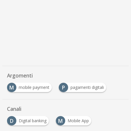
Argomenti
M
P
mobile payment
pagamenti digitali
Canali
D
M
Digital banking
Mobile App