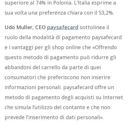
superiore al 74% in Polonia. L’Italia esprime a
sua volta una preferenza chiara con il 53,2%.
Udo Muller, CEO
paysafecard
sottolinea il
ruolo della modalità di pagamento paysafecard
e i vantaggi per gli shop online che «Offrendo
questo metodo di pagamento può ridurre gli
abbandoni del carrello da parte di quei
consumatori che preferiscono non inserire
informazioni personali. paysafecard offre un
metodo di pagamento degli acquisti su Internet
che simula l’utilizzo del contante e che non
prevede l’inserimento di dati personali».