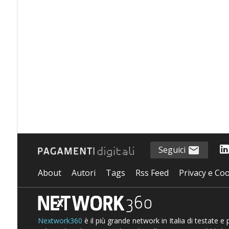
Seguici
About
Autori
Tags
Rss Feed
Privacy e Coo
Nextwork360
è il più grande network in Italia di testate e