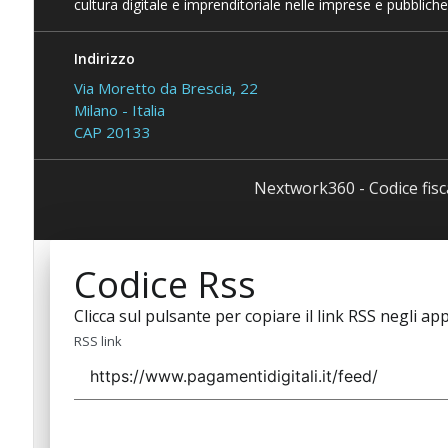
cultura digitale e imprenditoriale nelle imprese e pubbliche
Indirizzo
Via Moretto da Brescia, 22
Milano - Italia
CAP 20133
Nextwork360 - Codice fis
Codice Rss
Clicca sul pulsante per copiare il link RSS negli app
RSS link