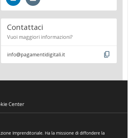
Contattaci
Vuoi maggiori informazioni?
content_copy
info@pagamentidigitali.it
kie Center
azione Imprenditoriale. Ha la missione di diffondere la