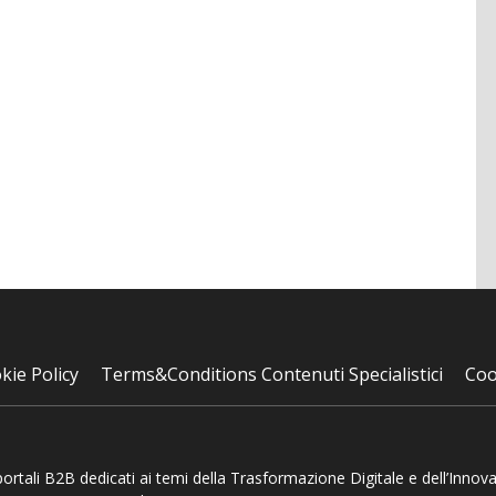
kie Policy
Terms&Conditions Contenuti Specialistici
Coo
 portali B2B dedicati ai temi della Trasformazione Digitale e dell’Innov