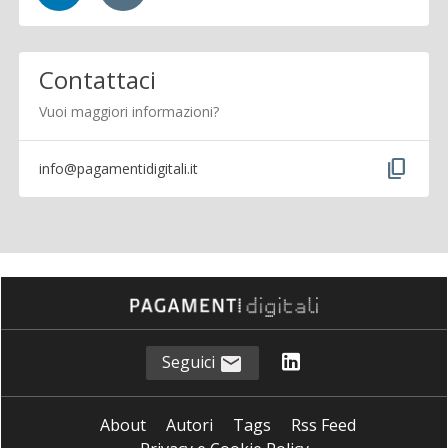
Contattaci
Vuoi maggiori informazioni?
content_copy
info@pagamentidigitali.it
Seguici
About
Autori
Tags
Rss Feed